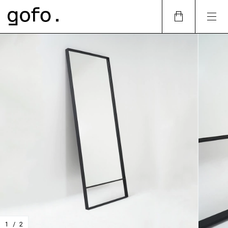
1
/
2