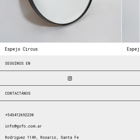
Espejo Circus
Espej
SEGUINOS EN
CONTACTÁNOS
+543412692230
info@gofo.com.ar
Rodríguez 1149, Rosario, Santa Fe