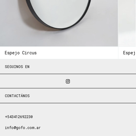
Espejo Circus
Espej
SEGUINOS EN
CONTACTÁNOS
+543412692230
info@gofo.com.ar