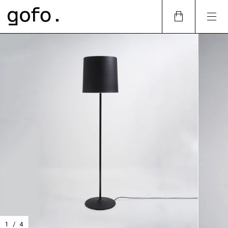
1
/
4